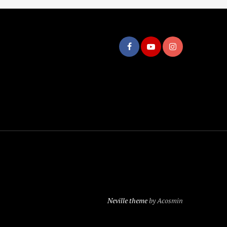
Neville theme
by Acosmin