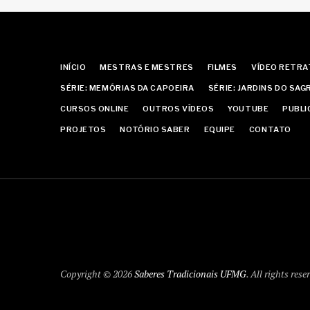
INÍCIO
MESTRAS E MESTRES
FILMES
VÍDEO RETR
SÉRIE: MEMÓRIAS DA CAPOEIRA
SÉRIE: JARDINS DO SA
CURSOS ONLINE
OUTROS VÍDEOS
YOUTUBE
PUBLI
PROJETOS
NOTÓRIO SABER
EQUIPE
CONTATO
Copyright © 2026
Saberes Tradicionais UFMG
. All rights rese