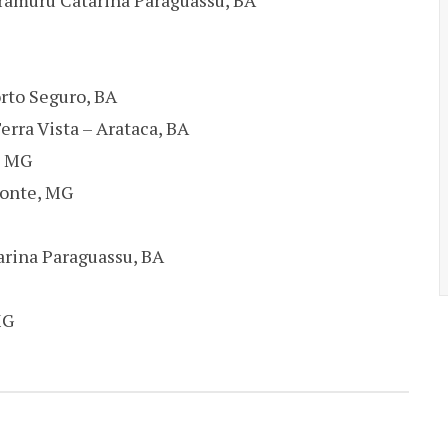
ramuru Catarina Paraguassu, BA
orto Seguro, BA
rra Vista – Arataca, BA
, MG
zonte, MG
arina Paraguassu, BA
MG