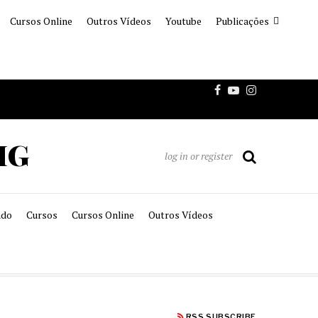
Cursos Online
Outros Vídeos
Youtube
Publicações
MG
log in or register
ado
Cursos
Cursos Online
Outros Vídeos
RSS SUBSCRIBE