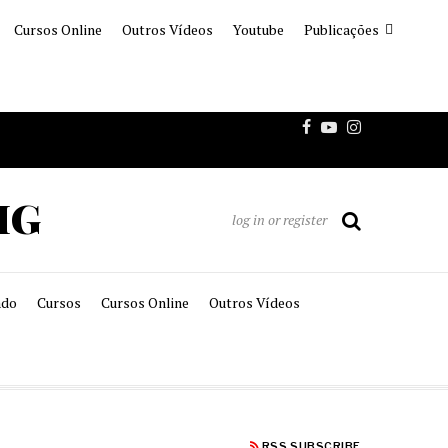
Cursos Online
Outros Vídeos
Youtube
Publicações
MG
log in or register
ado
Cursos
Cursos Online
Outros Vídeos
RSS SUBSCRIBE