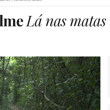
S MATAS TEM NA REDE MINAS
ilme
Lá nas matas