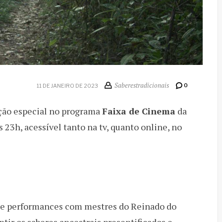
Saberestradicionais
0
11 DE JANEIRO DE 2023
ção especial no programa
Faixa de Cinema
da
 23h, acessível tanto na tv, quanto online, no
s e performances com mestres do Reinado do
ntir os saberes ancestrais presentificados e