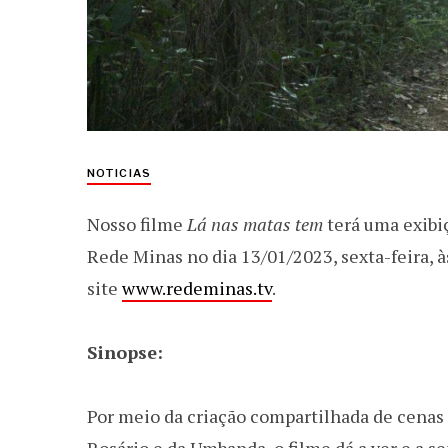
NOTICIAS
Nosso filme
Lá nas matas tem
terá uma exibi
Rede Minas no dia 13/01/2023, sexta-feira, às
site
www.redeminas.tv
.
Sinopse:
Por meio da criação compartilhada de cena
Rosário e da Umbanda, o filme dá a ver e a se