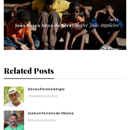
NEXT
João Bosco Alves da Silva |
Mestre João Angoleiro
Related Posts
Dirceu Pereira Sérgio
7 DE MARÇO DE 2023
Joelson Ferreira de Oliveira
8 DE JULHO DE 2018