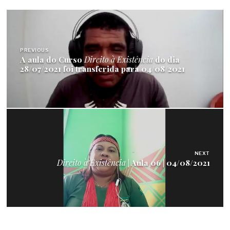
Navegação
de
PREVIOUS
Post
A aula do Curso
Direito à Existência
do dia
28/07/2021 foi transferida para 04/08/2021
NEXT
Direito à Existência
| Aula 06 | 04/08/2021