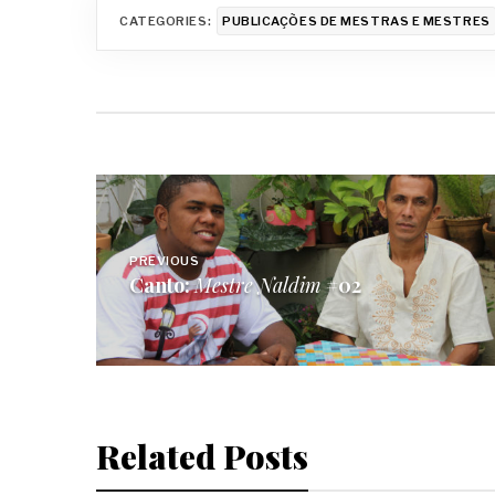
CATEGORIES:
PUBLICAÇÕES DE MESTRAS E MESTRES
Navegação
de
PREVIOUS
Canto:
Mestre Naldim
#02
Post
Related Posts