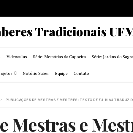
aberes Tradicionais UF
s
Videoaulas
Série: Memórias da Capoeira
Série: Jardins do Sagr
rojetos
Notório Saber
Equipe
Contato
PUBLICAÇÕES DE MESTRAS E MESTRES: TEXTO DE FU­-KIAU TRADUZI
e Mestras e Mest