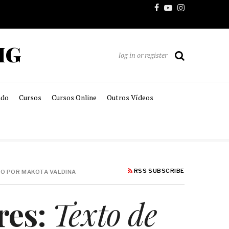
MG
log in or register
ado
Cursos
Cursos Online
Outros Vídeos
RSS SUBSCRIBE
DO POR MAKOTA VALDINA
res:
Texto de