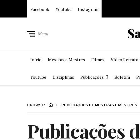
Facebook
Youtube
Instagram
S
Menu
Início
Mestras e Mestres
Filmes
Vídeo Retrato
Youtube
Disciplinas
Publicações
Boletim
P
BROWSE:
PUBLICAÇÕES DE MESTRAS E MESTRES
Publicações d