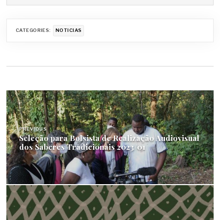
CATEGORIES:
NOTICIAS
Navegação
de
PREVIOUS
Post
Seleção para Bolsista de Realização Audiovisual
dos Saberes Tradicionais 2023/01