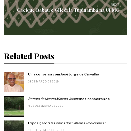
NEXT
Cacique Babau e Glicéria Tupinambá na UFMG
Related Posts
Uma conversa com José Jorge de Carvalho
18 DE MARÇO DE 2019
Retrato da Mestra Makota Valdina
no CachoeiraDoc
4 DE DEZEMBRO DE 2020
Exposição:
“Os Cantos dos Saberes Tradicionais”
11 DE FEVEREIRO DE 2019