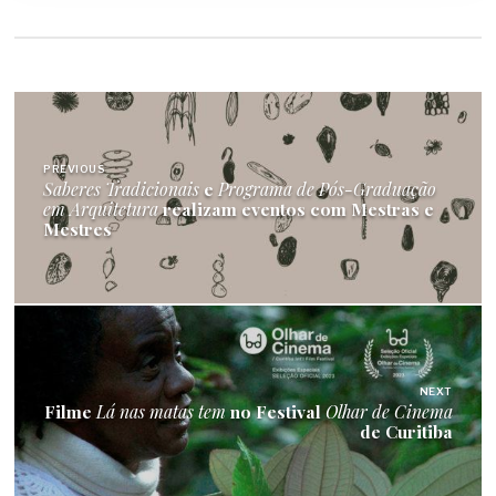
Navegação
de
PREVIOUS
Saberes Tradicionais
e
Programa de Pós-Graduação
Post
em Arquitetura
realizam eventos com Mestras e
Mestres
NEXT
Filme
Lá nas matas tem
no Festival
Olhar de Cinema
de Curitiba