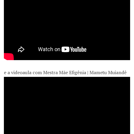
e a videoaula com Mestra Mãe Efigênia | Mametu Muiandê