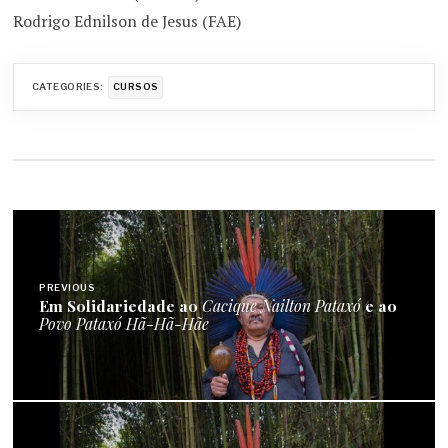
Rodrigo Ednilson de Jesus (FAE)
CATEGORIES:
CURSOS
Navegação
de
PREVIOUS
Post
Em Solidariedade ao
Cacique Nailton Pataxó
e ao
Povo Pataxó Hã-Hã-Hãe